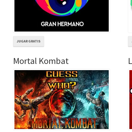
JUGAR GRATIS
Mortal Kombat