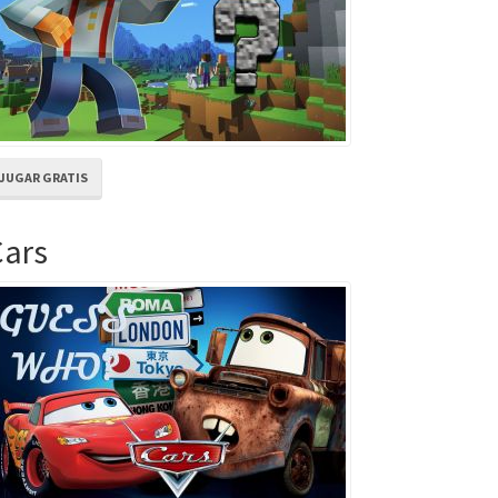
JUGAR GRATIS
Cars