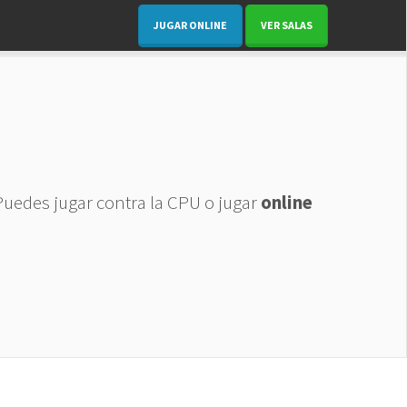
JUGAR ONLINE
VER SALAS
Puedes jugar contra la CPU o jugar
online