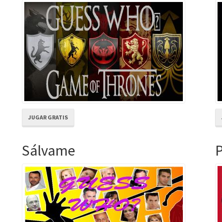
JUGAR GRATIS
Sálvame
P