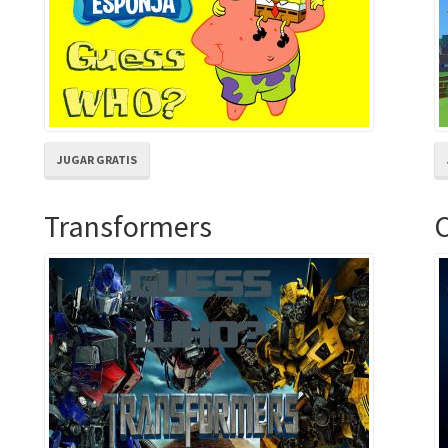
JUGAR GRATIS
Transformers