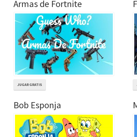
Armas de Fortnite
F
JUGAR GRATIS
Bob Esponja
M