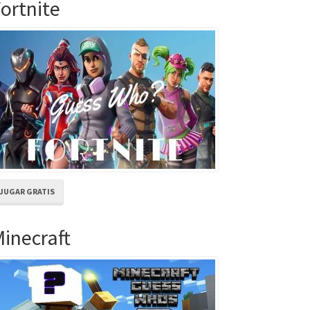
ortnite
JUGAR GRATIS
inecraft