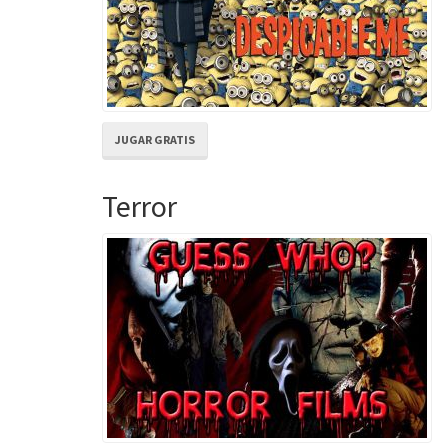
JUGAR GRATIS
Terror