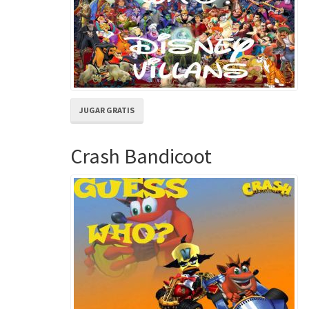
JUGAR GRATIS
Crash Bandicoot