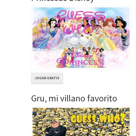
JUGAR GRATIS
Gru, mi villano favorito