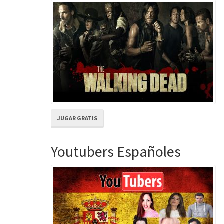
JUGAR GRATIS
Youtubers Españoles